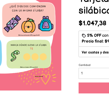
silábic
$1.047,38
5% OFF
co
Precio final:
$9
Ver cuotas y de
Cantidad