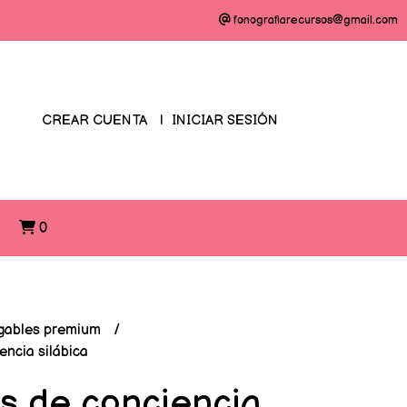
fonografiarecursos@gmail.com
CREAR CUENTA
INICIAR SESIÓN
O
0
gables premium
encia silábica
as de conciencia