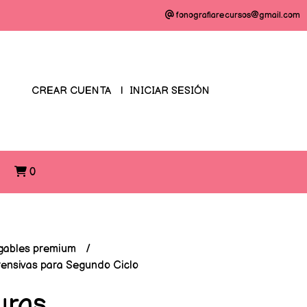
fonografiarecursos@gmail.com
CREAR CUENTA
INICIAR SESIÓN
O
0
gables premium
rensivas para Segundo Ciclo
uras