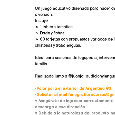
Un juego educativo diseñado para hacer de
diversión.
Incluye:
🔹 1 tablero temático
🔹 Dado y fichas
🔹 60 tarjetas con propuestas variadas de i
chistosas y trabalenguas.
Ideal para sesiones de logopedia, intervenc
familia.
Realizado junto a @juanjo_audicionylengu
• Valor para el exterior de Argentina €3
• Solicitar al mail fonografiarecursos@gma
♥
Asegúrate de ingresar correctamente t
descarga a esa dirección.
♥ Debido a la naturaleza del producto, n