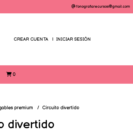
fonografiarecursos@gmail.com
CREAR CUENTA
INICIAR SESIÓN
O
0
gables premium
Circuito divertido
o divertido