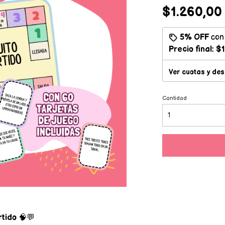
$1.260,00
5% OFF
co
Precio final:
$1
Ver cuotas y de
Cantidad
tido
🧠💬