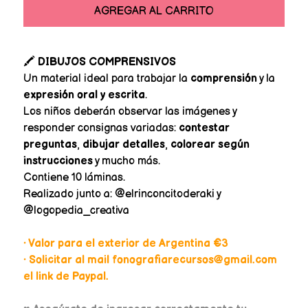
AGREGAR AL CARRITO
🖍️
DIBUJOS COMPRENSIVOS
Un material ideal para trabajar la
comprensión
y la
expresión oral y escrita
.
Los niños deberán observar las imágenes y
responder consignas variadas:
contestar
preguntas
,
dibujar detalles
,
colorear según
instrucciones
y mucho más.
Contiene 10 láminas.
Realizado junto a: @elrinconcitoderaki y
@logopedia_creativa
• Valor para el exterior de Argentina €3
• Solicitar al mail fonografiarecursos@gmail.com
el link de Paypal.