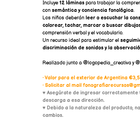
Incluye
12 láminas
para trabajar la compre
con
semántica y conciencia fonológica
.
Los niños deberán
leer o escuchar la con
colorear, tachar, marcar o buscar dibujo
comprensión verbal y el vocabulario.
Un recurso ideal para estimular el
seguimie
discriminación de sonidos y la observaci
Realizado junto a @logopedia_creativa y @
• Valor para el exterior de Argentina €3,5
• Solicitar al mail fonografiarecursos@gma
♥
Asegúrate de ingresar correctamente t
descarga a esa dirección.
♥ Debido a la naturaleza del producto, n
cambios.