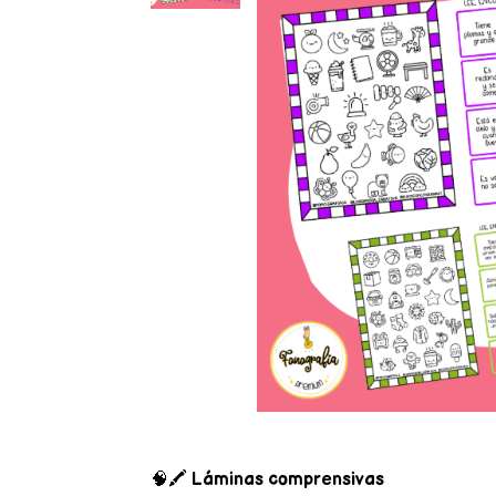
🧠🖍️
Láminas comprensivas