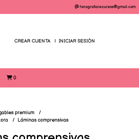
fonografiarecursos@gmail.com
CREAR CUENTA
INICIAR SESIÓN
O
0
gables premium
tora
Láminas comprensivas
s comprensivas