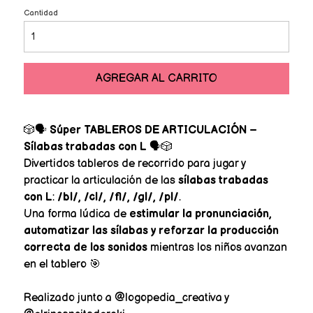
Cantidad
AGREGAR AL CARRITO
🎲🗣️
Súper TABLEROS DE ARTICULACIÓN –
Sílabas trabadas con L
🗣️🎲
Divertidos tableros de recorrido para jugar y
practicar la articulación de las
sílabas trabadas
con L
:
/bl/, /cl/, /fl/, /gl/, /pl/
.
Una forma lúdica de
estimular la pronunciación,
automatizar las sílabas y reforzar la producción
correcta de los sonidos
mientras los niños avanzan
en el tablero 🎯
Realizado junto a @logopedia_creativa y