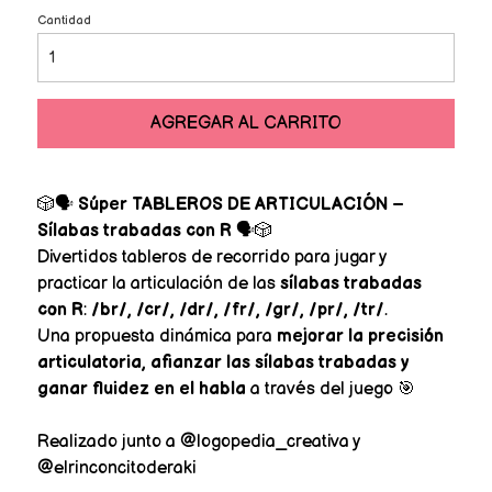
Cantidad
AGREGAR AL CARRITO
🎲🗣️
Súper TABLEROS DE ARTICULACIÓN –
Sílabas trabadas con R
🗣️🎲
Divertidos tableros de recorrido para jugar y
practicar la articulación de las
sílabas trabadas
con R
:
/br/, /cr/, /dr/, /fr/, /gr/, /pr/, /tr/
.
Una propuesta dinámica para
mejorar la precisión
articulatoria, afianzar las sílabas trabadas y
ganar fluidez en el habla
a través del juego 🎯
Realizado junto a @logopedia_creativa y
@elrinconcitoderaki