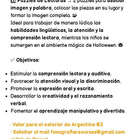
3️⃣
Puzzles de Lecturas
→ 2 puzzles para
asociar
imagen y palabra
, colocar las piezas en su lugar y
formar la imagen completa. 🧩
Ideal para trabajar de manera lúdica las
habilidades lingüísticas, la atención y la
comprensión lectora
, mientras los niños se
sumergen en el ambiente mágico de Halloween. 🎃
✅
Objetivos:
Estimular la
comprensión lectora y auditiva
.
Favorecer la
atención visual y la discriminación
.
Promover la
expresión oral y escrita
.
Desarrollar la
creatividad y el razonamiento
verbal
.
Fomentar el
aprendizaje manipulativo y divertido
.
• Valor para el exterior de Argentina €3
• Solicitar al mail fonografiarecursos@gmail.com