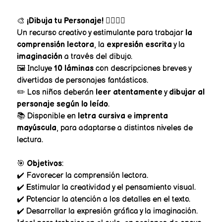
🎨
¡Dibuja tu Personaje!
🧚‍♂️🦸‍♀️
Un recurso creativo y estimulante para trabajar
la
comprensión lectora
, la
expresión escrita
y la
imaginación
a través del dibujo.
🖼️ Incluye
10 láminas
con descripciones breves y
divertidas de personajes fantásticos.
✏️ Los niños deberán
leer atentamente
y
dibujar al
personaje según lo leído
.
📚 Disponible en
letra cursiva
e
imprenta
mayúscula
, para adaptarse a distintos niveles de
lectura.
🎯
Objetivos
:
✔️ Favorecer la comprensión lectora.
✔️ Estimular la creatividad y el pensamiento visual.
✔️ Potenciar la atención a los detalles en el texto.
✔️ Desarrollar la expresión gráfica y la imaginación.