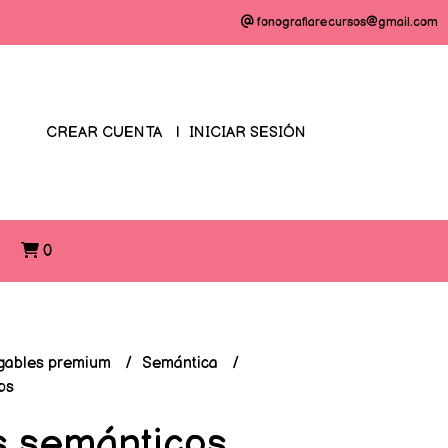
fonografiarecursos@gmail.com
CREAR CUENTA
INICIAR SESIÓN
O
0
gables premium
Semántica
os
 semánticos