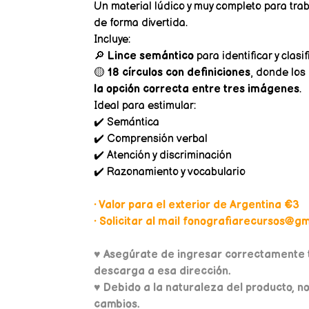
Un material lúdico y muy completo para trab
de forma divertida.
Incluye:
🔎
Lince semántico
para identificar y clasi
🟡
18 círculos con definiciones
, donde los
la opción correcta entre tres imágenes
.
Ideal para estimular:
✔️ Semántica
✔️ Comprensión verbal
✔️ Atención y discriminación
✔️ Razonamiento y vocabulario
• Valor para el exterior de Argentina €3
• Solicitar al mail fonografiarecursos@gma
♥
Asegúrate de ingresar correctamente t
descarga a esa dirección.
♥ Debido a la naturaleza del producto, n
cambios.