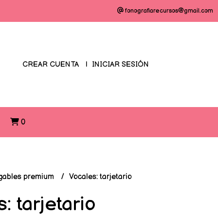
fonografiarecursos@gmail.com
CREAR CUENTA
INICIAR SESIÓN
O
0
gables premium
Vocales: tarjetario
: tarjetario