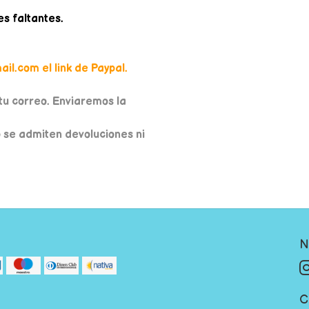
es faltantes.
il.com el link de Paypal.
u correo. Enviaremos la
o se admiten devoluciones ni
N
C